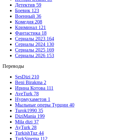
Детектив
59
Боевик
123
Военный
36
Комедия
208
Криминал
121
Фантастика
18
Сериалы 2023
164
Сериалы 2024
130
Сериалы 2025
169
Сериалы 2026
153
Переводы
SesDizi
210
Beni Birakma
2
Ирина Котова
111
AveTurk
78
Нурмухаметов
1
Мыльные оперы Турции
40
Turok1990
35
DiziMania
199
Mila dizi
37
AyTurk
28
TurkishTuz
44
TurkSinema
112