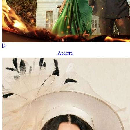
Арафта