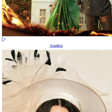
Арафта