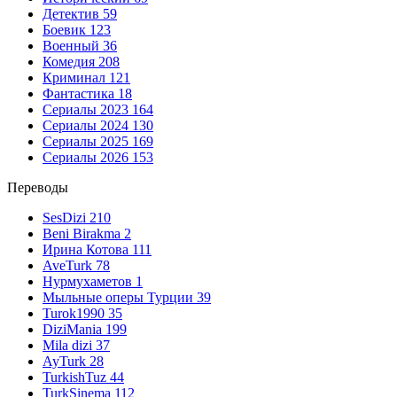
Детектив
59
Боевик
123
Военный
36
Комедия
208
Криминал
121
Фантастика
18
Сериалы 2023
164
Сериалы 2024
130
Сериалы 2025
169
Сериалы 2026
153
Переводы
SesDizi
210
Beni Birakma
2
Ирина Котова
111
AveTurk
78
Нурмухаметов
1
Мыльные оперы Турции
39
Turok1990
35
DiziMania
199
Mila dizi
37
AyTurk
28
TurkishTuz
44
TurkSinema
112