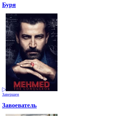
Буря
Завершен
Завоеватель