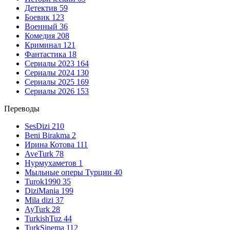
Детектив
59
Боевик
123
Военный
36
Комедия
208
Криминал
121
Фантастика
18
Сериалы 2023
164
Сериалы 2024
130
Сериалы 2025
169
Сериалы 2026
153
Переводы
SesDizi
210
Beni Birakma
2
Ирина Котова
111
AveTurk
78
Нурмухаметов
1
Мыльные оперы Турции
40
Turok1990
35
DiziMania
199
Mila dizi
37
AyTurk
28
TurkishTuz
44
TurkSinema
112