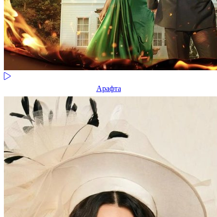
Арафта