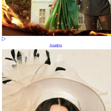
Арафта