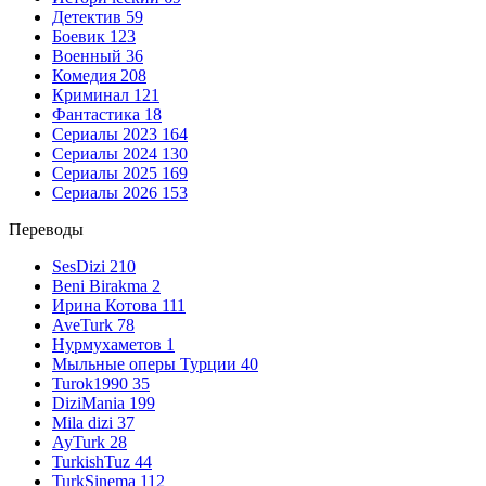
Детектив
59
Боевик
123
Военный
36
Комедия
208
Криминал
121
Фантастика
18
Сериалы 2023
164
Сериалы 2024
130
Сериалы 2025
169
Сериалы 2026
153
Переводы
SesDizi
210
Beni Birakma
2
Ирина Котова
111
AveTurk
78
Нурмухаметов
1
Мыльные оперы Турции
40
Turok1990
35
DiziMania
199
Mila dizi
37
AyTurk
28
TurkishTuz
44
TurkSinema
112