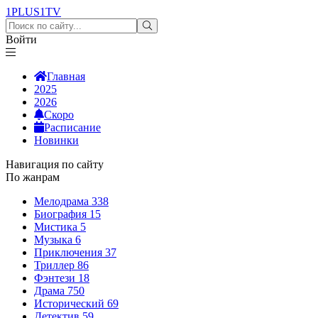
1PLUS1
TV
Войти
Главная
2025
2026
Скоро
Расписание
Новинки
Навигация по сайту
По жанрам
Мелодрама
338
Биография
15
Мистика
5
Музыка
6
Приключения
37
Триллер
86
Фэнтези
18
Драма
750
Исторический
69
Детектив
59