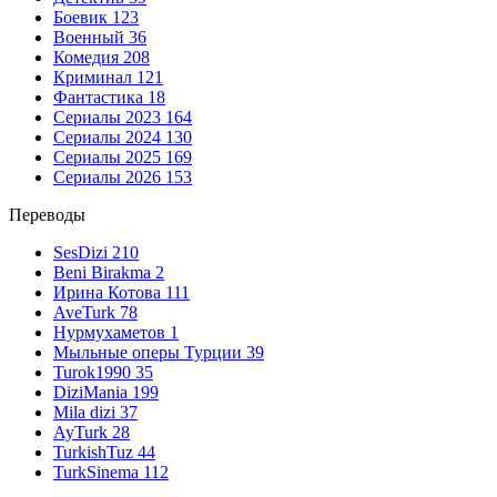
Боевик
123
Военный
36
Комедия
208
Криминал
121
Фантастика
18
Сериалы 2023
164
Сериалы 2024
130
Сериалы 2025
169
Сериалы 2026
153
Переводы
SesDizi
210
Beni Birakma
2
Ирина Котова
111
AveTurk
78
Нурмухаметов
1
Мыльные оперы Турции
39
Turok1990
35
DiziMania
199
Mila dizi
37
AyTurk
28
TurkishTuz
44
TurkSinema
112