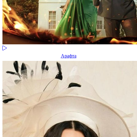
Арафта