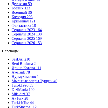
Детектив
59
Боевик
123
Военный
36
Комедия
208
Криминал
121
Фантастика
18
Сериалы 2023
164
Сериалы 2024
130
Сериалы 2025
169
Сериалы 2026
153
Переводы
SesDizi
210
Beni Birakma
2
Ирина Котова
111
AveTurk
78
Нурмухаметов
1
Мыльные оперы Турции
40
Turok1990
35
DiziMania
199
Mila dizi
37
AyTurk
28
TurkishTuz
44
TurkSinema
112