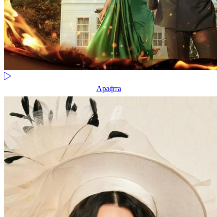
Арафта