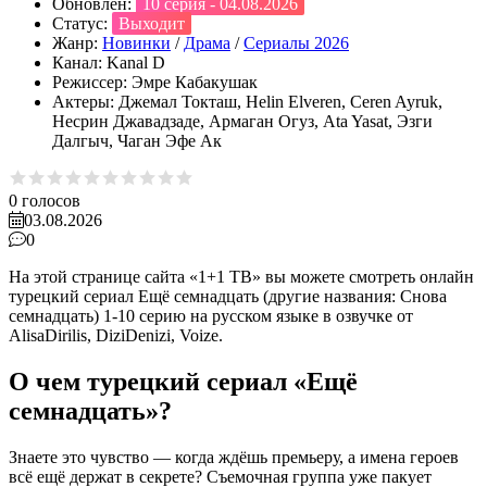
Обновлён:
10 серия - 04.08.2026
Статус:
Выходит
Жанр:
Новинки
/
Драма
/
Сериалы 2026
Канал:
Kanal D
Режиссер:
Эмре Кабакушак
Актеры:
Джемал Токташ, Helin Elveren, Ceren Ayruk,
Несрин Джавадзаде, Армаган Огуз, Ata Yasat, Эзги
Далгыч, Чаган Эфе Ак
0
голосов
03.08.2026
0
На этой странице сайта «1+1 ТВ» вы можете смотреть онлайн
турецкий сериал Ещё семнадцать (другие названия: Снова
семнадцать) 1-10 серию на русском языке в озвучке от
AlisaDirilis, DiziDenizi, Voize.
О чем турецкий сериал «Ещё
семнадцать»?
Знаете это чувство — когда ждёшь премьеру, а имена героев
всё ещё держат в секрете? Съемочная группа уже пакует