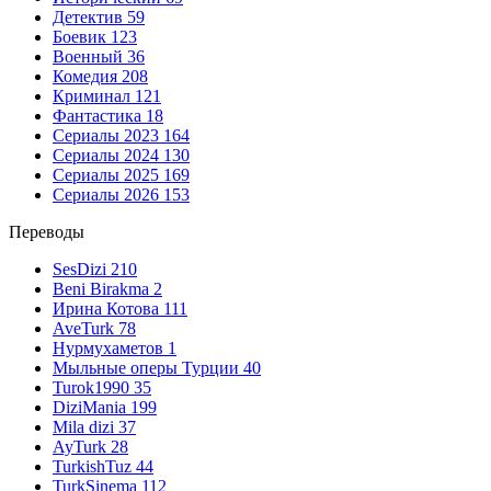
Детектив
59
Боевик
123
Военный
36
Комедия
208
Криминал
121
Фантастика
18
Сериалы 2023
164
Сериалы 2024
130
Сериалы 2025
169
Сериалы 2026
153
Переводы
SesDizi
210
Beni Birakma
2
Ирина Котова
111
AveTurk
78
Нурмухаметов
1
Мыльные оперы Турции
40
Turok1990
35
DiziMania
199
Mila dizi
37
AyTurk
28
TurkishTuz
44
TurkSinema
112