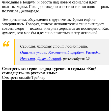
чемоданы в Бодрум, и работа над новым сериалом идет
полным ходом. Пока достоверно известно только одно — роль
получила Джавадзаде.
Тем временем, обсуждения с другими актёрами ещё не
завершились. Говорят, список исполнителей финализируют
совсем скоро — похоже, интрига держится до последнего. Как
думаете, кто мог бы идеально вписаться в эту историю?
Сериалы, которые стоит посмотреть:
Опасные улицы
,
Клюквенный щербет
,
Разведка
,
Невеста
,
Далекий город
, рекомендуем!😉
Смотреть все серии подряд турецкого сериала «Ещё
семнадцать» на русском языке
Смотреть онлайн
Трейлер