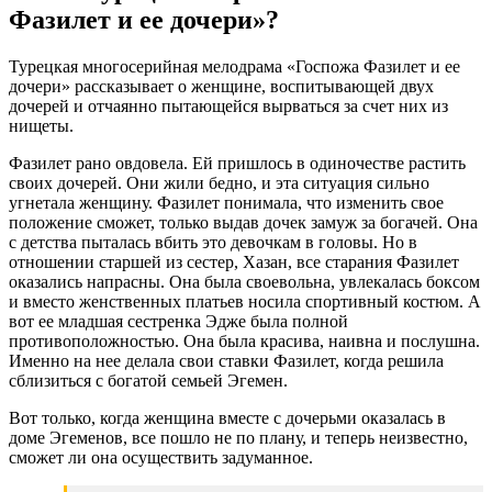
Фазилет и ее дочери»?
Турецкая многосерийная мелодрама «Госпожа Фазилет и ее
дочери» рассказывает о женщине, воспитывающей двух
дочерей и отчаянно пытающейся вырваться за счет них из
нищеты.
Фазилет рано овдовела. Ей пришлось в одиночестве растить
своих дочерей. Они жили бедно, и эта ситуация сильно
угнетала женщину. Фазилет понимала, что изменить свое
положение сможет, только выдав дочек замуж за богачей. Она
с детства пыталась вбить это девочкам в головы. Но в
отношении старшей из сестер, Хазан, все старания Фазилет
оказались напрасны. Она была своевольна, увлекалась боксом
и вместо женственных платьев носила спортивный костюм. А
вот ее младшая сестренка Эдже была полной
противоположностью. Она была красива, наивна и послушна.
Именно на нее делала свои ставки Фазилет, когда решила
сблизиться с богатой семьей Эгемен.
Вот только, когда женщина вместе с дочерьми оказалась в
доме Эгеменов, все пошло не по плану, и теперь неизвестно,
сможет ли она осуществить задуманное.