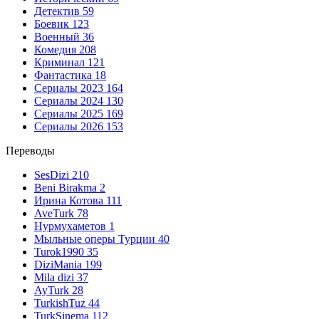
Детектив
59
Боевик
123
Военный
36
Комедия
208
Криминал
121
Фантастика
18
Сериалы 2023
164
Сериалы 2024
130
Сериалы 2025
169
Сериалы 2026
153
Переводы
SesDizi
210
Beni Birakma
2
Ирина Котова
111
AveTurk
78
Нурмухаметов
1
Мыльные оперы Турции
40
Turok1990
35
DiziMania
199
Mila dizi
37
AyTurk
28
TurkishTuz
44
TurkSinema
112