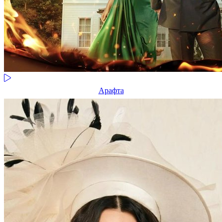
Арафта