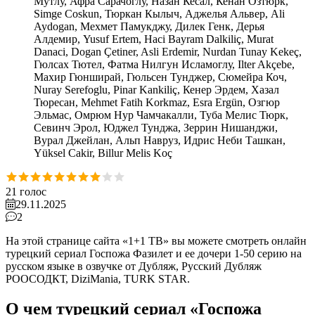
Мутлу, Афра Сарачоглу, Назан Кесал, Кенан Озтюрк,
Simge Coskun, Тюркан Кылыч, Аджелья Альвер, Ali
Aydogan, Мехмет Памукджу, Дилек Генк, Дерья
Алдемир, Yusuf Ertem, Haci Bayram Dalkiliç, Murat
Danaci, Dogan Çetiner, Asli Erdemir, Nurdan Tunay Kekeç,
Гюлсах Тютел, Фатма Нилгун Исламоглу, Ilter Akçebe,
Махир Гюнширай, Гюльсен Тунджер, Сюмейра Коч,
Nuray Serefoglu, Pinar Kankiliç, Кенер Эрдем, Хазал
Тюресан, Mehmet Fatih Korkmaz, Esra Ergün, Озгюр
Эльмас, Омрюм Нур Чамчакалли, Туба Мелис Тюрк,
Севинч Эрол, Юджел Тунджа, Зеррин Нишанджи,
Вурал Джейлан, Альп Навруз, Идрис Неби Ташкан,
Yüksel Cakir, Billur Melis Koç
21
голос
29.11.2025
2
На этой странице сайта «1+1 ТВ» вы можете смотреть онлайн
турецкий сериал Госпожа Фазилет и ее дочери 1-50 серию на
русском языке в озвучке от Дубляж, Русский Дубляж
РООСОДКТ, DiziMania, TURK STAR.
О чем турецкий сериал «Госпожа