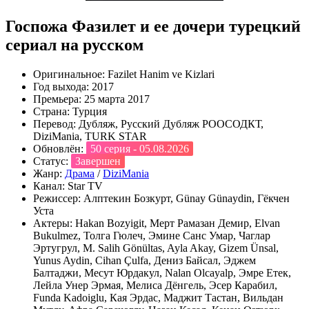
Госпожа Фазилет и ее дочери турецкий
сериал на русском
Оригинальное:
Fazilet Hanim ve Kizlari
Год выхода:
2017
Премьера:
25 марта 2017
Страна:
Турция
Перевод:
Дубляж, Русский Дубляж РООСОДКТ,
DiziMania, TURK STAR
Обновлён:
50 серия - 05.08.2026
Статус:
Завершен
Жанр:
Драма
/
DiziMania
Канал:
Star TV
Режиссер:
Алптекин Бозкурт, Günay Günaydin, Гёкчен
Уста
Актеры:
Hakan Bozyigit, Мерт Рамазан Демир, Elvan
Bukulmez, Толга Гюлеч, Эмине Санс Умар, Чаглар
Эртугрул, M. Salih Gönültas, Ayla Akay, Gizem Ünsal,
Yunus Aydin, Cihan Çulfa, Дениз Байсал, Эджем
Балтаджи, Месут Юрдакул, Nalan Olcayalp, Эмре Етек,
Лейла Унер Эрмая, Мелиса Дёнгель, Эсер Карабил,
Funda Kadoiglu, Кая Эрдас, Маджит Тастан, Вильдан