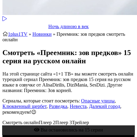
Ночь длиною в век
1plus1TV
»
Новинки
» Преемник: зов предков
смотреть
онлайн
Смотреть «Преемник: зов предков» 15
серия на русском онлайн
На этой странице сайта «1+1 ТВ» вы можете смотреть онлайн
турецкий сериал Преемник: зов предков 15 серия на русском
языке в озвучке от AlisaDirilis, DiziMania, SesDizi. Другие
названия: Преемник: Зов корней.
Сериалы, которые стоит посмотреть:
Опасные улицы
,
Клюквенный щербет
,
Разведка
,
Невеста
,
Далекий город
,
рекомендуем!😉
Смотреть онлайн
Плеер 2
Плеер 3
Трейлер
Вы остановились на 15 серии