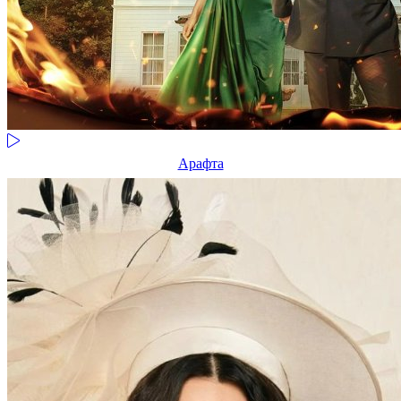
Арафта