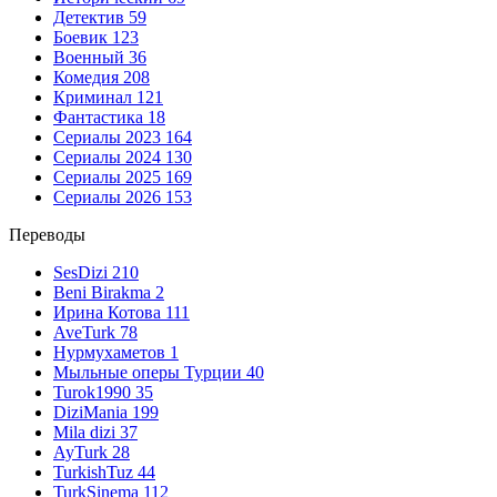
Детектив
59
Боевик
123
Военный
36
Комедия
208
Криминал
121
Фантастика
18
Сериалы 2023
164
Сериалы 2024
130
Сериалы 2025
169
Сериалы 2026
153
Переводы
SesDizi
210
Beni Birakma
2
Ирина Котова
111
AveTurk
78
Нурмухаметов
1
Мыльные оперы Турции
40
Turok1990
35
DiziMania
199
Mila dizi
37
AyTurk
28
TurkishTuz
44
TurkSinema
112