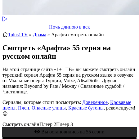
Ночь длиною в век
1plus1TV
»
Драма
» Арафта
смотреть онлайн
Смотреть «Арафта» 55 серия на
русском онлайн
На этой странице сайта «1+1 ТВ» вы можете смотреть онлайн
турецкий сериал Арафта 55 серия на русском языке в озвучке
от Мыльные оперы Турции, Voize, AlisaDirilis. Другие
названия: Beyound by Fate / Между / Связанные судьбой /
Чистилище.
Сериалы, которые стоит посмотреть:
Доверенное
,
Кровавые
цветы
,
Плен
,
Опасные улицы
,
Красные бутоны
, рекомендуем!
😉
Смотреть онлайн
Плеер 2
Плеер 3
Вы остановились на 55 серии