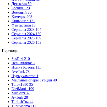
Детектив
59
Боевик
123
Военный
36
Комедия
208
Криминал
121
Фантастика
18
Сериалы 2023
164
Сериалы 2024
130
Сериалы 2025
169
Сериалы 2026
153
Переводы
SesDizi
210
Beni Birakma
2
Ирина Котова
111
AveTurk
78
Нурмухаметов
1
Мыльные оперы Турции
40
Turok1990
35
DiziMania
199
Mila dizi
37
AyTurk
28
TurkishTuz
44
TurkSinema
112