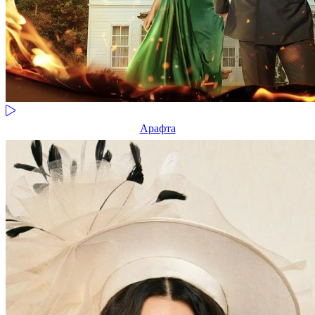
Арафта