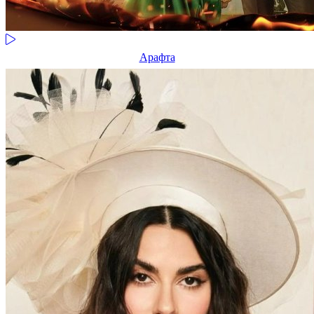
Арафта