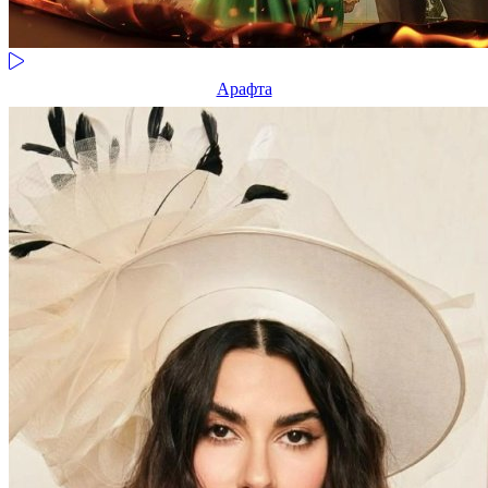
Арафта