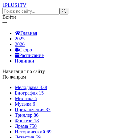
1PLUS1
TV
Войти
Главная
2025
2026
Скоро
Расписание
Новинки
Навигация по сайту
По жанрам
Мелодрама
338
Биография
15
Мистика
5
Музыка
6
Приключения
37
Триллер
86
Фэнтези
18
Драма
750
Исторический
69
Детектив
59