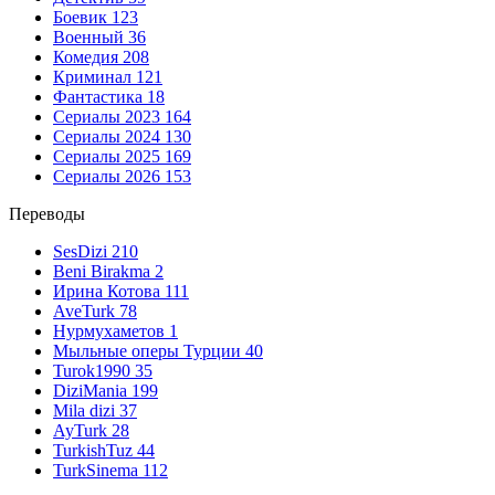
Боевик
123
Военный
36
Комедия
208
Криминал
121
Фантастика
18
Сериалы 2023
164
Сериалы 2024
130
Сериалы 2025
169
Сериалы 2026
153
Переводы
SesDizi
210
Beni Birakma
2
Ирина Котова
111
AveTurk
78
Нурмухаметов
1
Мыльные оперы Турции
40
Turok1990
35
DiziMania
199
Mila dizi
37
AyTurk
28
TurkishTuz
44
TurkSinema
112