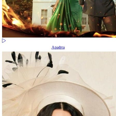
Арафта