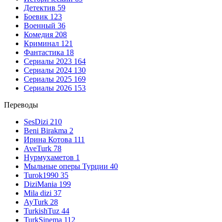
Детектив
59
Боевик
123
Военный
36
Комедия
208
Криминал
121
Фантастика
18
Сериалы 2023
164
Сериалы 2024
130
Сериалы 2025
169
Сериалы 2026
153
Переводы
SesDizi
210
Beni Birakma
2
Ирина Котова
111
AveTurk
78
Нурмухаметов
1
Мыльные оперы Турции
40
Turok1990
35
DiziMania
199
Mila dizi
37
AyTurk
28
TurkishTuz
44
TurkSinema
112