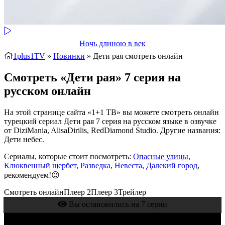
Ночь длиною в век
1plus1TV
»
Новинки
» Дети рая
смотреть онлайн
Смотреть «Дети рая» 7 серия на
русском онлайн
На этой странице сайта «1+1 ТВ» вы можете смотреть онлайн
турецкий сериал Дети рая 7 серия на русском языке в озвучке
от DiziMania, AlisaDirilis, RedDiamond Studio. Другие названия:
Дети небес.
Сериалы, которые стоит посмотреть:
Опасные улицы
,
Клюквенный щербет
,
Разведка
,
Невеста
,
Далекий город
,
рекомендуем!😉
Смотреть онлайн
Плеер 2
Плеер 3
Трейлер
Вы остановились на 7 серии