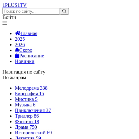
1PLUS1
TV
Войти
Главная
2025
2026
Скоро
Расписание
Новинки
Навигация по сайту
По жанрам
Мелодрама
338
Биография
15
Мистика
5
Музыка
6
Приключения
37
Триллер
86
Фэнтези
18
Драма
750
Исторический
69
Детектив
59