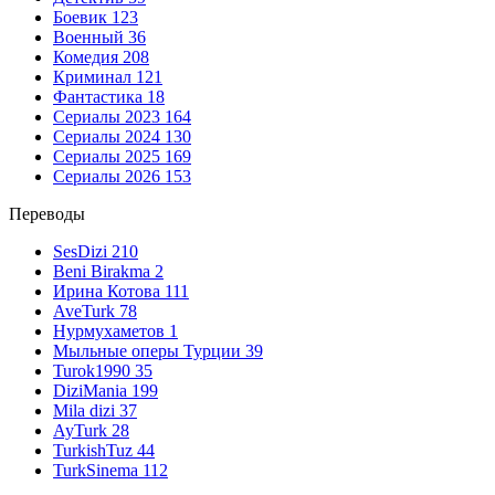
Боевик
123
Военный
36
Комедия
208
Криминал
121
Фантастика
18
Сериалы 2023
164
Сериалы 2024
130
Сериалы 2025
169
Сериалы 2026
153
Переводы
SesDizi
210
Beni Birakma
2
Ирина Котова
111
AveTurk
78
Нурмухаметов
1
Мыльные оперы Турции
39
Turok1990
35
DiziMania
199
Mila dizi
37
AyTurk
28
TurkishTuz
44
TurkSinema
112