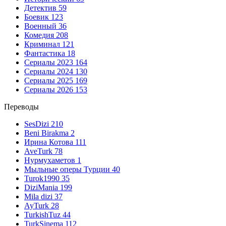
Детектив
59
Боевик
123
Военный
36
Комедия
208
Криминал
121
Фантастика
18
Сериалы 2023
164
Сериалы 2024
130
Сериалы 2025
169
Сериалы 2026
153
Переводы
SesDizi
210
Beni Birakma
2
Ирина Котова
111
AveTurk
78
Нурмухаметов
1
Мыльные оперы Турции
40
Turok1990
35
DiziMania
199
Mila dizi
37
AyTurk
28
TurkishTuz
44
TurkSinema
112