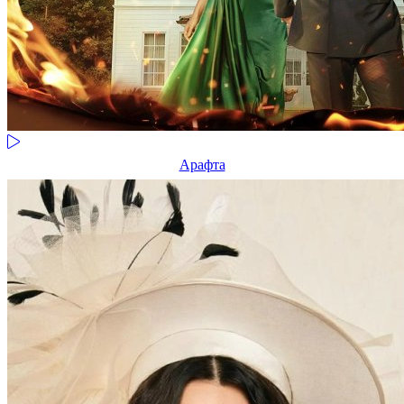
Арафта