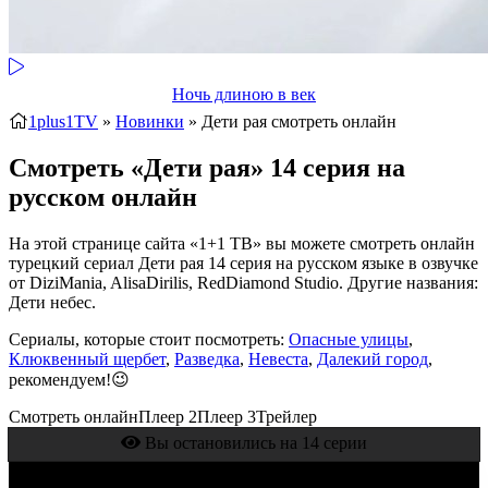
Ночь длиною в век
1plus1TV
»
Новинки
» Дети рая
смотреть онлайн
Смотреть «Дети рая» 14 серия на
русском онлайн
На этой странице сайта «1+1 ТВ» вы можете смотреть онлайн
турецкий сериал Дети рая 14 серия на русском языке в озвучке
от DiziMania, AlisaDirilis, RedDiamond Studio. Другие названия:
Дети небес.
Сериалы, которые стоит посмотреть:
Опасные улицы
,
Клюквенный щербет
,
Разведка
,
Невеста
,
Далекий город
,
рекомендуем!😉
Смотреть онлайн
Плеер 2
Плеер 3
Трейлер
Вы остановились на 14 серии