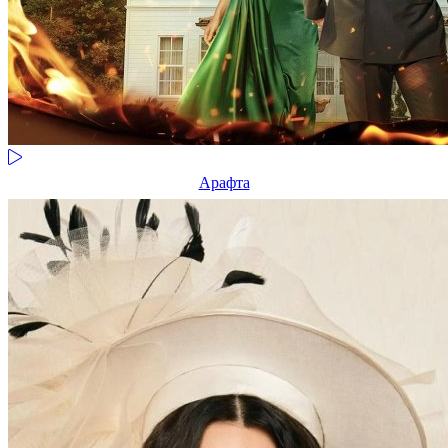
Арафта