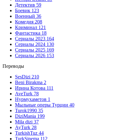
Детектив
59
Боевик
123
Военный
36
Комедия
208
Криминал
121
Фантастика
18
Сериалы 2023
164
Сериалы 2024
130
Сериалы 2025
169
Сериалы 2026
153
Переводы
SesDizi
210
Beni Birakma
2
Ирина Котова
111
AveTurk
78
Нурмухаметов
1
Мыльные оперы Турции
40
Turok1990
35
DiziMania
199
Mila dizi
37
AyTurk
28
TurkishTuz
44
TurkSinema
112