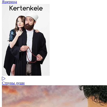
Ящерица
Струны души