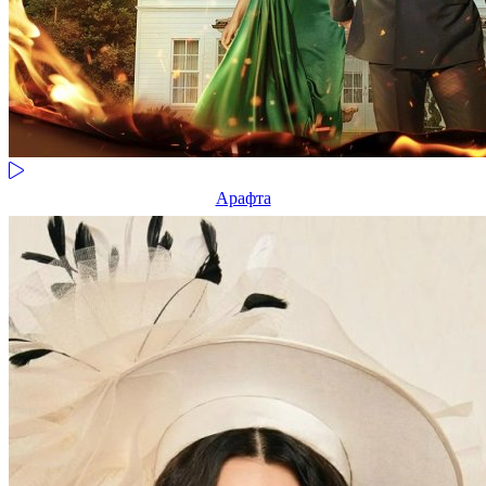
Арафта