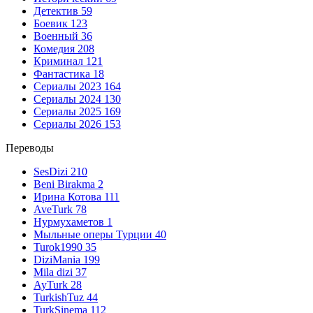
Детектив
59
Боевик
123
Военный
36
Комедия
208
Криминал
121
Фантастика
18
Сериалы 2023
164
Сериалы 2024
130
Сериалы 2025
169
Сериалы 2026
153
Переводы
SesDizi
210
Beni Birakma
2
Ирина Котова
111
AveTurk
78
Нурмухаметов
1
Мыльные оперы Турции
40
Turok1990
35
DiziMania
199
Mila dizi
37
AyTurk
28
TurkishTuz
44
TurkSinema
112