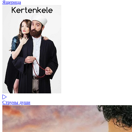
Ящерица
Струны души