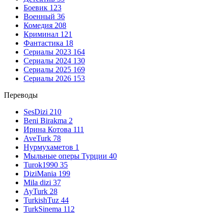
Боевик
123
Военный
36
Комедия
208
Криминал
121
Фантастика
18
Сериалы 2023
164
Сериалы 2024
130
Сериалы 2025
169
Сериалы 2026
153
Переводы
SesDizi
210
Beni Birakma
2
Ирина Котова
111
AveTurk
78
Нурмухаметов
1
Мыльные оперы Турции
40
Turok1990
35
DiziMania
199
Mila dizi
37
AyTurk
28
TurkishTuz
44
TurkSinema
112