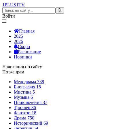
1PLUS1
TV
Войти
Главная
2025
2026
Скоро
Расписание
Новинки
Навигация по сайту
По жанрам
Мелодрама
338
Биография
15
Мистика
5
Музыка
6
Приключения
37
Триллер
86
Фэнтези
18
Драма
750
Исторический
69
Детектив
59