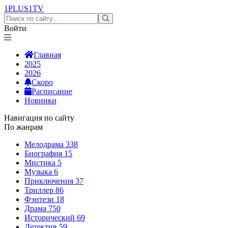
1PLUS1
TV
Войти
Главная
2025
2026
Скоро
Расписание
Новинки
Навигация по сайту
По жанрам
Мелодрама
338
Биография
15
Мистика
5
Музыка
6
Приключения
37
Триллер
86
Фэнтези
18
Драма
750
Исторический
69
Детектив
59