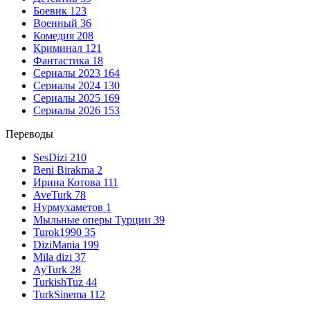
Боевик
123
Военный
36
Комедия
208
Криминал
121
Фантастика
18
Сериалы 2023
164
Сериалы 2024
130
Сериалы 2025
169
Сериалы 2026
153
Переводы
SesDizi
210
Beni Birakma
2
Ирина Котова
111
AveTurk
78
Нурмухаметов
1
Мыльные оперы Турции
39
Turok1990
35
DiziMania
199
Mila dizi
37
AyTurk
28
TurkishTuz
44
TurkSinema
112