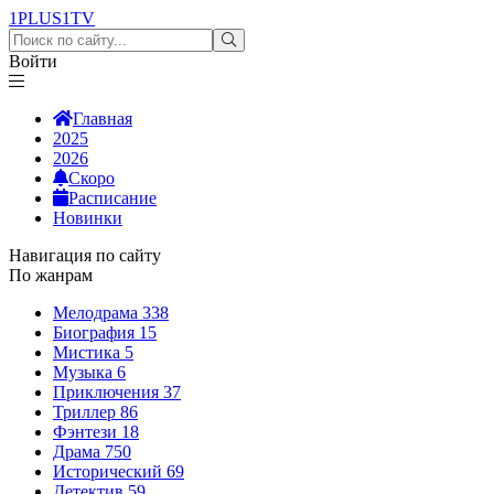
1PLUS1
TV
Войти
Главная
2025
2026
Скоро
Расписание
Новинки
Навигация по сайту
По жанрам
Мелодрама
338
Биография
15
Мистика
5
Музыка
6
Приключения
37
Триллер
86
Фэнтези
18
Драма
750
Исторический
69
Детектив
59