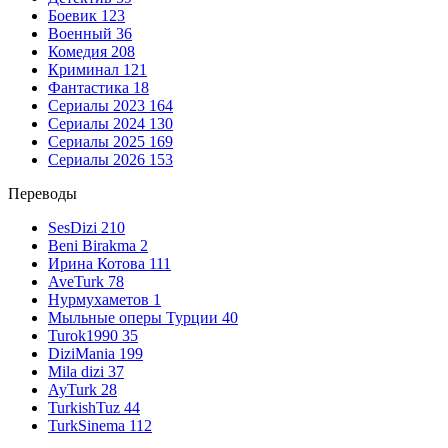
Боевик
123
Военный
36
Комедия
208
Криминал
121
Фантастика
18
Сериалы 2023
164
Сериалы 2024
130
Сериалы 2025
169
Сериалы 2026
153
Переводы
SesDizi
210
Beni Birakma
2
Ирина Котова
111
AveTurk
78
Нурмухаметов
1
Мыльные оперы Турции
40
Turok1990
35
DiziMania
199
Mila dizi
37
AyTurk
28
TurkishTuz
44
TurkSinema
112