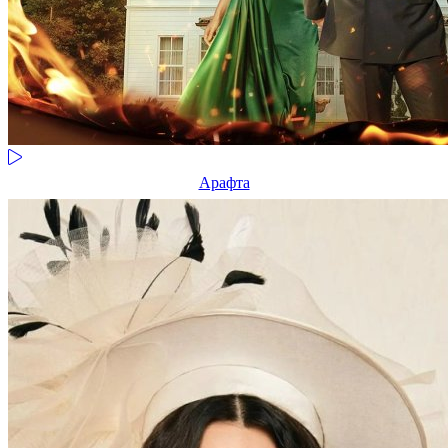
Арафта