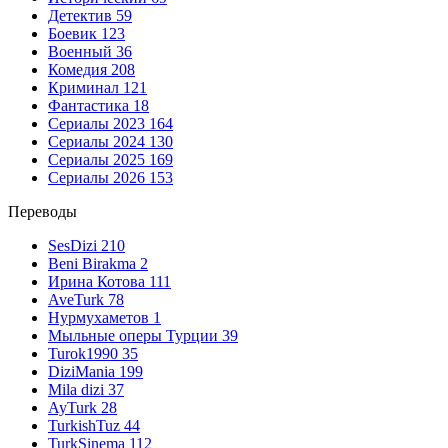
Детектив
59
Боевик
123
Военный
36
Комедия
208
Криминал
121
Фантастика
18
Сериалы 2023
164
Сериалы 2024
130
Сериалы 2025
169
Сериалы 2026
153
Переводы
SesDizi
210
Beni Birakma
2
Ирина Котова
111
AveTurk
78
Нурмухаметов
1
Мыльные оперы Турции
39
Turok1990
35
DiziMania
199
Mila dizi
37
AyTurk
28
TurkishTuz
44
TurkSinema
112