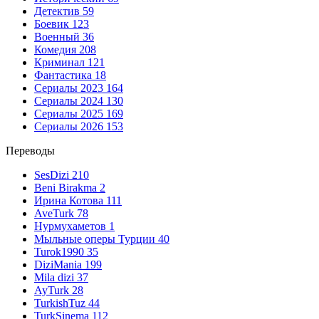
Детектив
59
Боевик
123
Военный
36
Комедия
208
Криминал
121
Фантастика
18
Сериалы 2023
164
Сериалы 2024
130
Сериалы 2025
169
Сериалы 2026
153
Переводы
SesDizi
210
Beni Birakma
2
Ирина Котова
111
AveTurk
78
Нурмухаметов
1
Мыльные оперы Турции
40
Turok1990
35
DiziMania
199
Mila dizi
37
AyTurk
28
TurkishTuz
44
TurkSinema
112