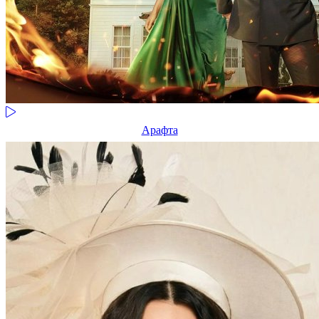
Арафта