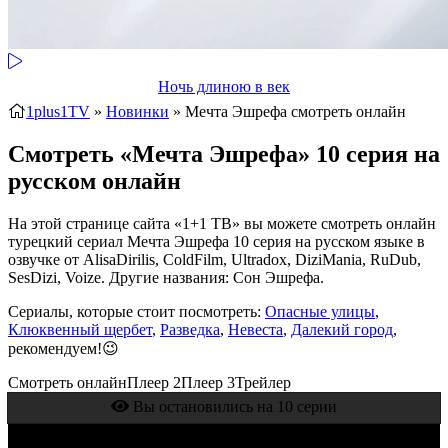
Ночь длиною в век
1plus1TV
»
Новинки
» Мечта Эшрефа
смотреть онлайн
Смотреть «Мечта Эшрефа» 10 серия на
русском онлайн
На этой странице сайта «1+1 ТВ» вы можете смотреть онлайн
турецкий сериал Мечта Эшрефа 10 серия на русском языке в
озвучке от AlisaDirilis, ColdFilm, Ultradox, DiziMania, RuDub,
SesDizi, Voize. Другие названия: Сон Эшрефа.
Сериалы, которые стоит посмотреть:
Опасные улицы
,
Клюквенный щербет
,
Разведка
,
Невеста
,
Далекий город
,
рекомендуем!😉
Смотреть онлайн
Плеер 2
Плеер 3
Трейлер
Вы остановились на 10 серии