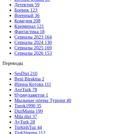
Детектив
59
Боевик
123
Военный
36
Комедия
208
Криминал
121
Фантастика
18
Сериалы 2023
164
Сериалы 2024
130
Сериалы 2025
169
Сериалы 2026
153
Переводы
SesDizi
210
Beni Birakma
2
Ирина Котова
111
AveTurk
78
Нурмухаметов
1
Мыльные оперы Турции
40
Turok1990
35
DiziMania
199
Mila dizi
37
AyTurk
28
TurkishTuz
44
TurkSinema
112