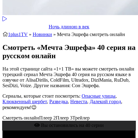
Ночь длиною в век
1plus1TV
»
Новинки
» Мечта Эшрефа
смотреть онлайн
Смотреть «Мечта Эшрефа» 40 серия на
русском онлайн
На этой странице сайта «1+1 ТВ» вы можете смотреть онлайн
турецкий сериал Мечта Эшрефа 40 серия на русском языке в
озвучке от AlisaDirilis, ColdFilm, Ultradox, DiziMania, RuDub,
SesDizi, Voize. Другие названия: Сон Эшрефа.
Сериалы, которые стоит посмотреть:
Опасные улицы
,
Клюквенный щербет
,
Разведка
,
Невеста
,
Далекий город
,
рекомендуем!😉
Смотреть онлайн
Плеер 2
Плеер 3
Трейлер
Вы остановились на 40 серии