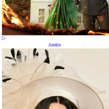
Арафта