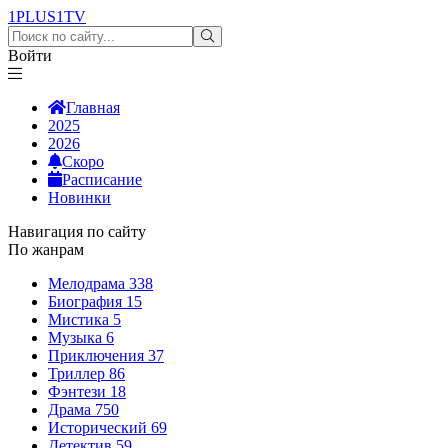
1PLUS1
TV
Войти
Главная
2025
2026
Скоро
Расписание
Новинки
Навигация по сайту
По жанрам
Мелодрама
338
Биография
15
Мистика
5
Музыка
6
Приключения
37
Триллер
86
Фэнтези
18
Драма
750
Исторический
69
Детектив
59