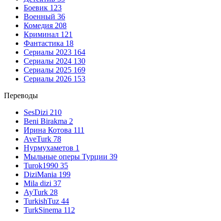
Боевик
123
Военный
36
Комедия
208
Криминал
121
Фантастика
18
Сериалы 2023
164
Сериалы 2024
130
Сериалы 2025
169
Сериалы 2026
153
Переводы
SesDizi
210
Beni Birakma
2
Ирина Котова
111
AveTurk
78
Нурмухаметов
1
Мыльные оперы Турции
39
Turok1990
35
DiziMania
199
Mila dizi
37
AyTurk
28
TurkishTuz
44
TurkSinema
112