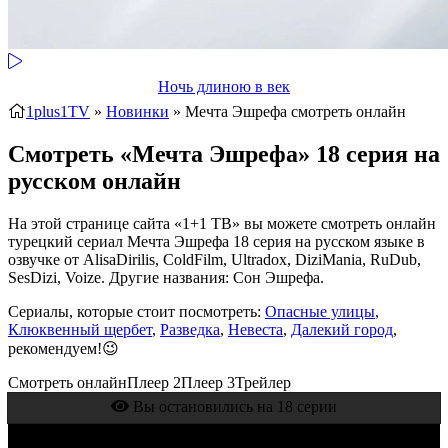
Ночь длиною в век
1plus1TV
»
Новинки
» Мечта Эшрефа
смотреть онлайн
Смотреть «Мечта Эшрефа» 18 серия на
русском онлайн
На этой странице сайта «1+1 ТВ» вы можете смотреть онлайн
турецкий сериал Мечта Эшрефа 18 серия на русском языке в
озвучке от AlisaDirilis, ColdFilm, Ultradox, DiziMania, RuDub,
SesDizi, Voize. Другие названия: Сон Эшрефа.
Сериалы, которые стоит посмотреть:
Опасные улицы
,
Клюквенный щербет
,
Разведка
,
Невеста
,
Далекий город
,
рекомендуем!😉
Смотреть онлайн
Плеер 2
Плеер 3
Трейлер
Вы остановились на 18 серии