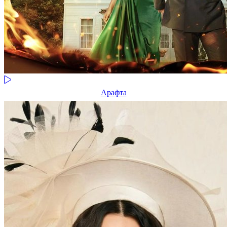
Арафта