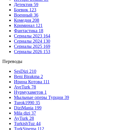
Детектив
59
Боевик
123
Военный
36
Комедия
208
Криминал
121
Фантастика
18
Сериалы 2023
164
Сериалы 2024
130
Сериалы 2025
169
Сериалы 2026
153
Переводы
SesDizi
210
Beni Birakma
2
Ирина Котова
111
AveTurk
78
Нурмухаметов
1
Мыльные оперы Турции
39
Turok1990
35
DiziMania
199
Mila dizi
37
AyTurk
28
TurkishTuz
44
TurkSinema
112