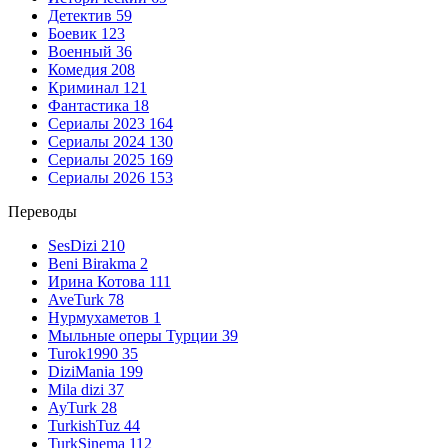
Детектив
59
Боевик
123
Военный
36
Комедия
208
Криминал
121
Фантастика
18
Сериалы 2023
164
Сериалы 2024
130
Сериалы 2025
169
Сериалы 2026
153
Переводы
SesDizi
210
Beni Birakma
2
Ирина Котова
111
AveTurk
78
Нурмухаметов
1
Мыльные оперы Турции
39
Turok1990
35
DiziMania
199
Mila dizi
37
AyTurk
28
TurkishTuz
44
TurkSinema
112