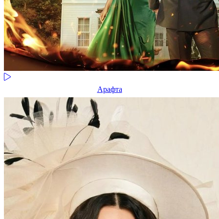
Арафта