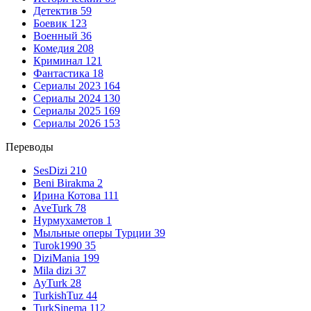
Детектив
59
Боевик
123
Военный
36
Комедия
208
Криминал
121
Фантастика
18
Сериалы 2023
164
Сериалы 2024
130
Сериалы 2025
169
Сериалы 2026
153
Переводы
SesDizi
210
Beni Birakma
2
Ирина Котова
111
AveTurk
78
Нурмухаметов
1
Мыльные оперы Турции
39
Turok1990
35
DiziMania
199
Mila dizi
37
AyTurk
28
TurkishTuz
44
TurkSinema
112