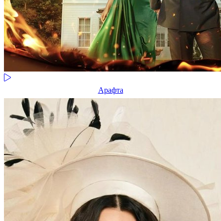
Арафта