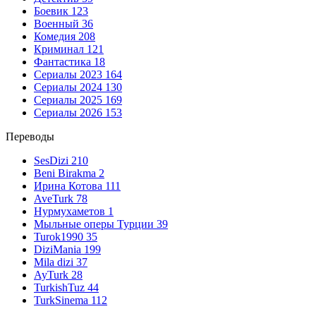
Боевик
123
Военный
36
Комедия
208
Криминал
121
Фантастика
18
Сериалы 2023
164
Сериалы 2024
130
Сериалы 2025
169
Сериалы 2026
153
Переводы
SesDizi
210
Beni Birakma
2
Ирина Котова
111
AveTurk
78
Нурмухаметов
1
Мыльные оперы Турции
39
Turok1990
35
DiziMania
199
Mila dizi
37
AyTurk
28
TurkishTuz
44
TurkSinema
112