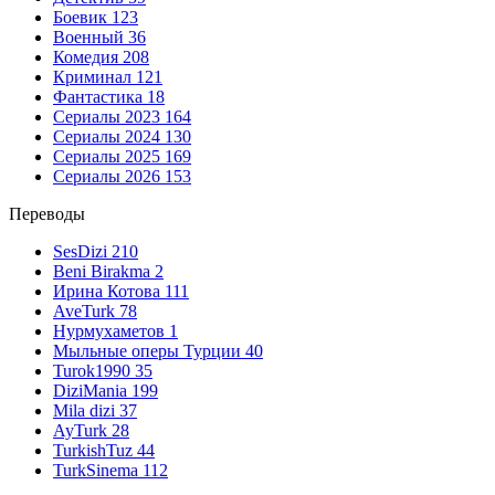
Боевик
123
Военный
36
Комедия
208
Криминал
121
Фантастика
18
Сериалы 2023
164
Сериалы 2024
130
Сериалы 2025
169
Сериалы 2026
153
Переводы
SesDizi
210
Beni Birakma
2
Ирина Котова
111
AveTurk
78
Нурмухаметов
1
Мыльные оперы Турции
40
Turok1990
35
DiziMania
199
Mila dizi
37
AyTurk
28
TurkishTuz
44
TurkSinema
112