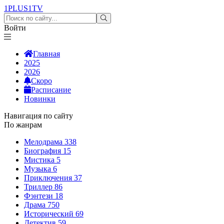
1PLUS1
TV
Войти
Главная
2025
2026
Скоро
Расписание
Новинки
Навигация по сайту
По жанрам
Мелодрама
338
Биография
15
Мистика
5
Музыка
6
Приключения
37
Триллер
86
Фэнтези
18
Драма
750
Исторический
69
Детектив
59