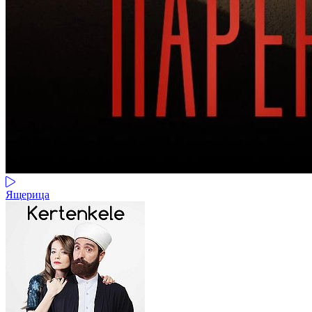
Ящерица