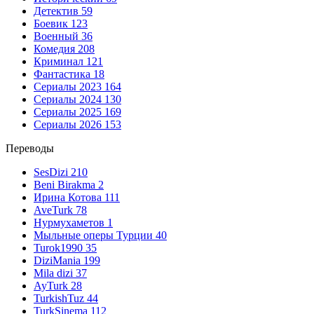
Детектив
59
Боевик
123
Военный
36
Комедия
208
Криминал
121
Фантастика
18
Сериалы 2023
164
Сериалы 2024
130
Сериалы 2025
169
Сериалы 2026
153
Переводы
SesDizi
210
Beni Birakma
2
Ирина Котова
111
AveTurk
78
Нурмухаметов
1
Мыльные оперы Турции
40
Turok1990
35
DiziMania
199
Mila dizi
37
AyTurk
28
TurkishTuz
44
TurkSinema
112