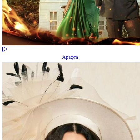
Арафта