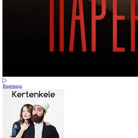
Ящерица