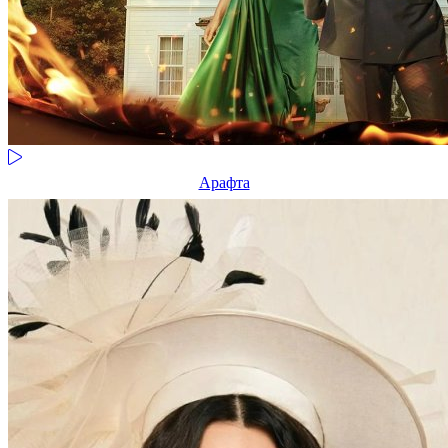
Арафта