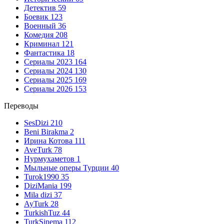
Детектив
59
Боевик
123
Военный
36
Комедия
208
Криминал
121
Фантастика
18
Сериалы 2023
164
Сериалы 2024
130
Сериалы 2025
169
Сериалы 2026
153
Переводы
SesDizi
210
Beni Birakma
2
Ирина Котова
111
AveTurk
78
Нурмухаметов
1
Мыльные оперы Турции
40
Turok1990
35
DiziMania
199
Mila dizi
37
AyTurk
28
TurkishTuz
44
TurkSinema
112