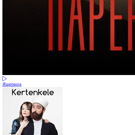
Ящерица