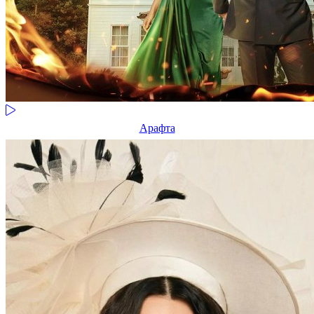
Арафта