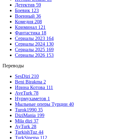
Детектив
59
Боевик
123
Военный
36
Комедия
208
Криминал
121
Фантастика
18
Сериалы 2023
164
Сериалы 2024
130
Сериалы 2025
169
Сериалы 2026
153
Переводы
SesDizi
210
Beni Birakma
2
Ирина Котова
111
AveTurk
78
Нурмухаметов
1
Мыльные оперы Турции
40
Turok1990
35
DiziMania
199
Mila dizi
37
AyTurk
28
TurkishTuz
44
TurkSinema
112