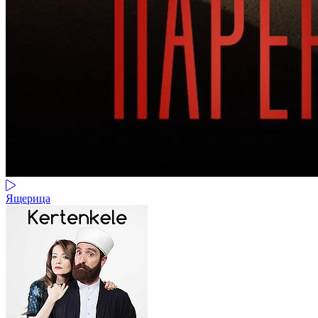
Ящерица