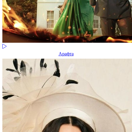
Арафта