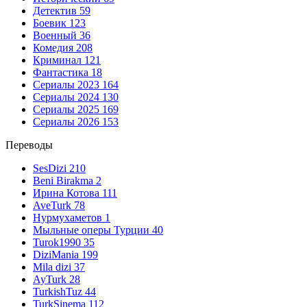
Детектив
59
Боевик
123
Военный
36
Комедия
208
Криминал
121
Фантастика
18
Сериалы 2023
164
Сериалы 2024
130
Сериалы 2025
169
Сериалы 2026
153
Переводы
SesDizi
210
Beni Birakma
2
Ирина Котова
111
AveTurk
78
Нурмухаметов
1
Мыльные оперы Турции
40
Turok1990
35
DiziMania
199
Mila dizi
37
AyTurk
28
TurkishTuz
44
TurkSinema
112