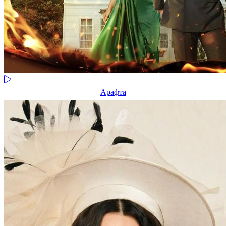
Арафта