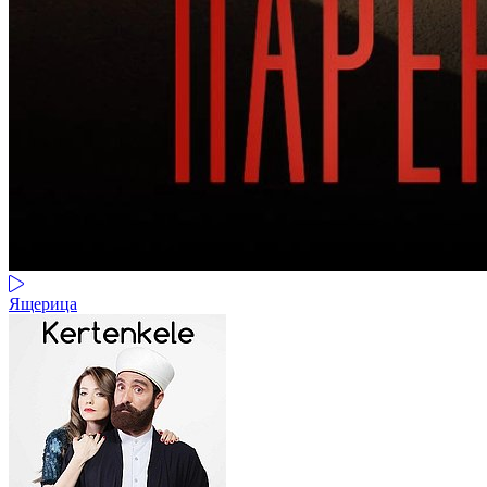
Ящерица