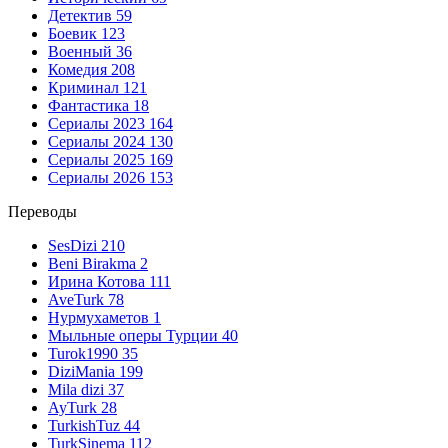
Детектив
59
Боевик
123
Военный
36
Комедия
208
Криминал
121
Фантастика
18
Сериалы 2023
164
Сериалы 2024
130
Сериалы 2025
169
Сериалы 2026
153
Переводы
SesDizi
210
Beni Birakma
2
Ирина Котова
111
AveTurk
78
Нурмухаметов
1
Мыльные оперы Турции
40
Turok1990
35
DiziMania
199
Mila dizi
37
AyTurk
28
TurkishTuz
44
TurkSinema
112