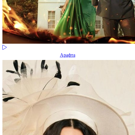
Арафта