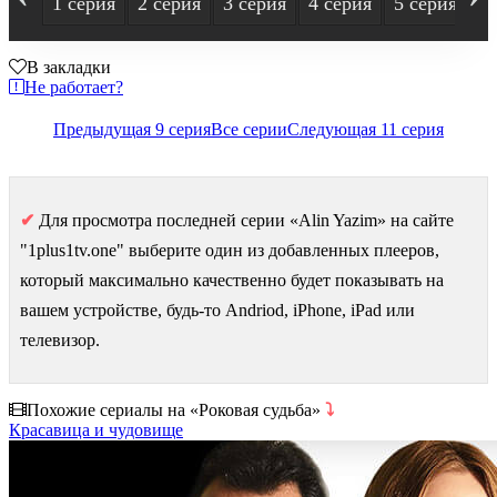
1 серия
2 серия
3 серия
4 серия
5 серия
6
В закладки
Не работает?
Предыдущая 9 серия
Все серии
Следующая 11 серия
✔
Для просмотра последней серии «Alin Yazim» на сайте
"1plus1tv.one" выберите один из добавленных плееров,
который максимально качественно будет показывать на
вашем устройстве, будь-то Andriod, iPhone, iPad или
телевизор.
Похожие сериалы на «Роковая судьба»
⤵
Красавица и чудовище