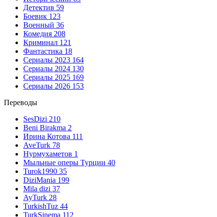
Детектив
59
Боевик
123
Военный
36
Комедия
208
Криминал
121
Фантастика
18
Сериалы 2023
164
Сериалы 2024
130
Сериалы 2025
169
Сериалы 2026
153
Переводы
SesDizi
210
Beni Birakma
2
Ирина Котова
111
AveTurk
78
Нурмухаметов
1
Мыльные оперы Турции
40
Turok1990
35
DiziMania
199
Mila dizi
37
AyTurk
28
TurkishTuz
44
TurkSinema
112