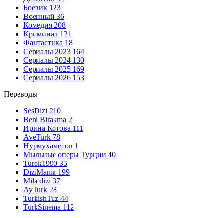
Боевик
123
Военный
36
Комедия
208
Криминал
121
Фантастика
18
Сериалы 2023
164
Сериалы 2024
130
Сериалы 2025
169
Сериалы 2026
153
Переводы
SesDizi
210
Beni Birakma
2
Ирина Котова
111
AveTurk
78
Нурмухаметов
1
Мыльные оперы Турции
40
Turok1990
35
DiziMania
199
Mila dizi
37
AyTurk
28
TurkishTuz
44
TurkSinema
112