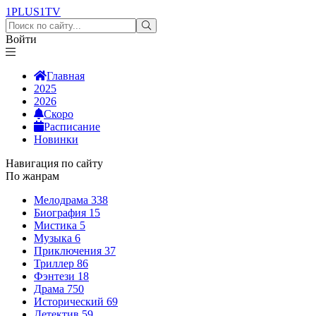
1PLUS1
TV
Войти
Главная
2025
2026
Скоро
Расписание
Новинки
Навигация по сайту
По жанрам
Мелодрама
338
Биография
15
Мистика
5
Музыка
6
Приключения
37
Триллер
86
Фэнтези
18
Драма
750
Исторический
69
Детектив
59