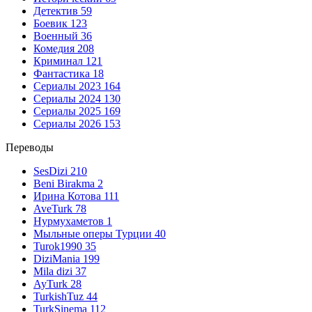
Детектив
59
Боевик
123
Военный
36
Комедия
208
Криминал
121
Фантастика
18
Сериалы 2023
164
Сериалы 2024
130
Сериалы 2025
169
Сериалы 2026
153
Переводы
SesDizi
210
Beni Birakma
2
Ирина Котова
111
AveTurk
78
Нурмухаметов
1
Мыльные оперы Турции
40
Turok1990
35
DiziMania
199
Mila dizi
37
AyTurk
28
TurkishTuz
44
TurkSinema
112