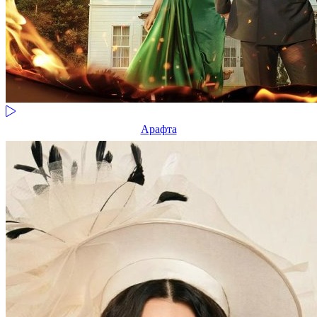
Арафта