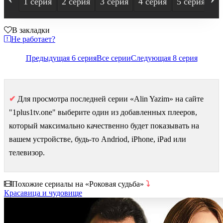
1 серия
2 серия
3 серия
4 серия
5 серия
6
В закладки
Не работает?
Предыдущая 6 серия
Все серии
Следующая 8 серия
✔
Для просмотра последней серии «Alin Yazim» на сайте
"1plus1tv.one" выберите один из добавленных плееров,
который максимально качественно будет показывать на
вашем устройстве, будь-то Andriod, iPhone, iPad или
телевизор.
Похожие сериалы на «Роковая судьба»
⤵
Красавица и чудовище