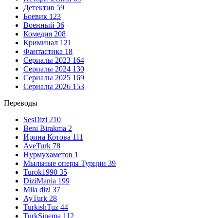
Детектив
59
Боевик
123
Военный
36
Комедия
208
Криминал
121
Фантастика
18
Сериалы 2023
164
Сериалы 2024
130
Сериалы 2025
169
Сериалы 2026
153
Переводы
SesDizi
210
Beni Birakma
2
Ирина Котова
111
AveTurk
78
Нурмухаметов
1
Мыльные оперы Турции
39
Turok1990
35
DiziMania
199
Mila dizi
37
AyTurk
28
TurkishTuz
44
TurkSinema
112