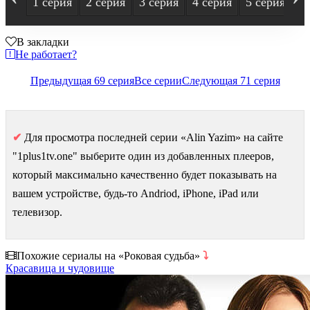
1 серия
2 серия
3 серия
4 серия
5 серия
6
В закладки
Не работает?
Предыдущая 69 серия
Все серии
Следующая 71 серия
✔
Для просмотра последней серии «Alin Yazim» на сайте
"1plus1tv.one" выберите один из добавленных плееров,
который максимально качественно будет показывать на
вашем устройстве, будь-то Andriod, iPhone, iPad или
телевизор.
Похожие сериалы на «Роковая судьба»
⤵
Красавица и чудовище