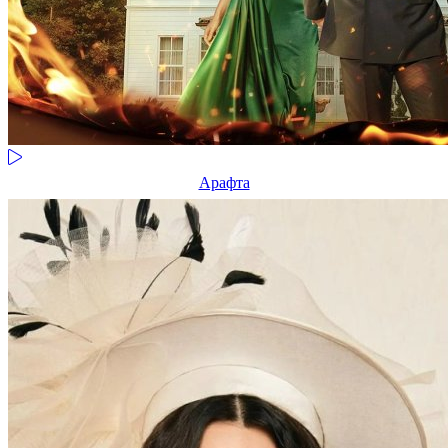
Арафта