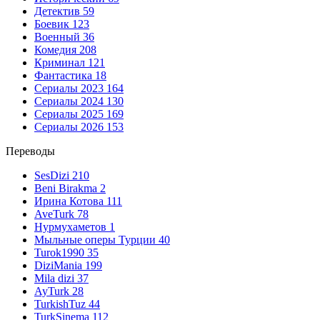
Детектив
59
Боевик
123
Военный
36
Комедия
208
Криминал
121
Фантастика
18
Сериалы 2023
164
Сериалы 2024
130
Сериалы 2025
169
Сериалы 2026
153
Переводы
SesDizi
210
Beni Birakma
2
Ирина Котова
111
AveTurk
78
Нурмухаметов
1
Мыльные оперы Турции
40
Turok1990
35
DiziMania
199
Mila dizi
37
AyTurk
28
TurkishTuz
44
TurkSinema
112