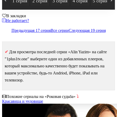
1 серия
2 серия
3 серия
4 серия
5 серия
6
В закладки
Не работает?
Предыдущая 17 серия
Все серии
Следующая 19 серия
✔
Для просмотра последней серии «Alin Yazim» на сайте
"1plus1tv.one" выберите один из добавленных плееров,
который максимально качественно будет показывать на
вашем устройстве, будь-то Andriod, iPhone, iPad или
телевизор.
Похожие сериалы на «Роковая судьба»
⤵
Красавица и чудовище