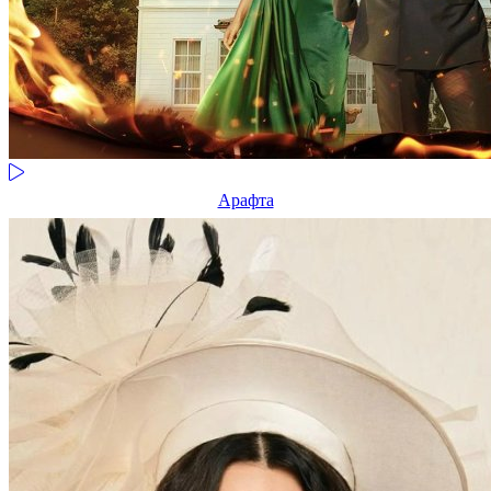
Арафта