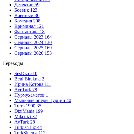
Детектив
59
Боевик
123
Военный
36
Комедия
208
Криминал
121
Фантастика
18
Сериалы 2023
164
Сериалы 2024
130
Сериалы 2025
169
Сериалы 2026
153
Переводы
SesDizi
210
Beni Birakma
2
Ирина Котова
111
AveTurk
78
Нурмухаметов
1
Мыльные оперы Турции
40
Turok1990
35
DiziMania
199
Mila dizi
37
AyTurk
28
TurkishTuz
44
TurkSinema
112