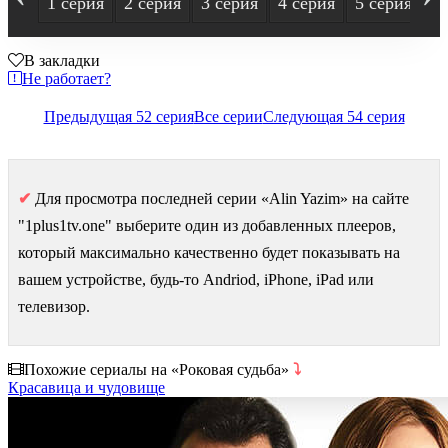
1 серия
2 серия
3 серия
4 серия
5 серия
6
В закладки
Не работает?
Предыдущая 52 серия
Все серии
Следующая 54 серия
✔
Для просмотра последней серии «Alin Yazim» на сайте
"1plus1tv.one" выберите один из добавленных плееров,
который максимально качественно будет показывать на
вашем устройстве, будь-то Andriod, iPhone, iPad или
телевизор.
Похожие сериалы на «Роковая судьба»
⤵
Красавица и чудовище