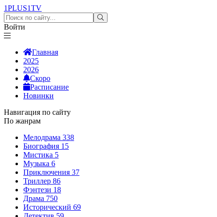
1PLUS1
TV
Войти
Главная
2025
2026
Скоро
Расписание
Новинки
Навигация по сайту
По жанрам
Мелодрама
338
Биография
15
Мистика
5
Музыка
6
Приключения
37
Триллер
86
Фэнтези
18
Драма
750
Исторический
69
Детектив
59