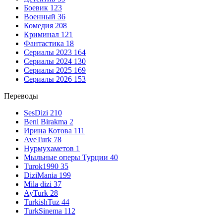
Боевик
123
Военный
36
Комедия
208
Криминал
121
Фантастика
18
Сериалы 2023
164
Сериалы 2024
130
Сериалы 2025
169
Сериалы 2026
153
Переводы
SesDizi
210
Beni Birakma
2
Ирина Котова
111
AveTurk
78
Нурмухаметов
1
Мыльные оперы Турции
40
Turok1990
35
DiziMania
199
Mila dizi
37
AyTurk
28
TurkishTuz
44
TurkSinema
112