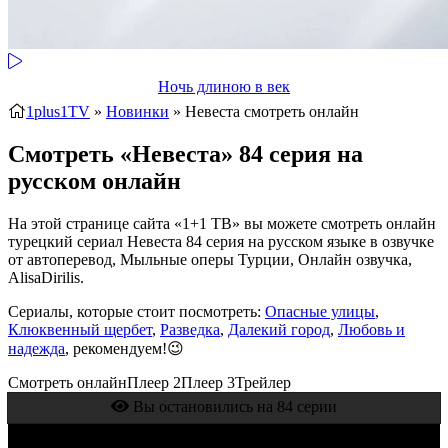
Ночь длиною в век
1plus1TV
»
Новинки
» Невеста
смотреть онлайн
Смотреть «Невеста» 84 серия на
русском онлайн
На этой странице сайта «1+1 ТВ» вы можете смотреть онлайн
турецкий сериал Невеста 84 серия на русском языке в озвучке
от автоперевод, Мыльные оперы Турции, Онлайн озвучка,
AlisaDirilis.
Сериалы, которые стоит посмотреть:
Опасные улицы
,
Клюквенный щербет
,
Разведка
,
Далекий город
,
Любовь и
надежда
, рекомендуем!😉
Смотреть онлайн
Плеер 2
Плеер 3
Трейлер
Вы остановились на 84 серии