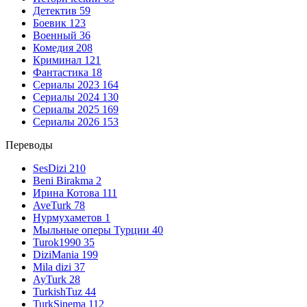
Детектив
59
Боевик
123
Военный
36
Комедия
208
Криминал
121
Фантастика
18
Сериалы 2023
164
Сериалы 2024
130
Сериалы 2025
169
Сериалы 2026
153
Переводы
SesDizi
210
Beni Birakma
2
Ирина Котова
111
AveTurk
78
Нурмухаметов
1
Мыльные оперы Турции
40
Turok1990
35
DiziMania
199
Mila dizi
37
AyTurk
28
TurkishTuz
44
TurkSinema
112