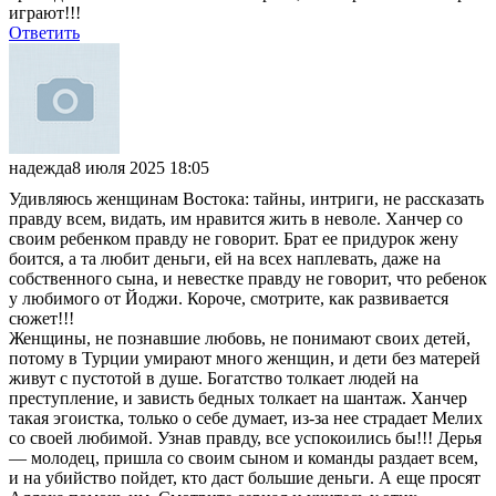
играют!!!
Ответить
надежда
8 июля 2025 18:05
Удивляюсь женщинам Востока: тайны, интриги, не рассказать
правду всем, видать, им нравится жить в неволе. Ханчер со
своим ребенком правду не говорит. Брат ее придурок жену
боится, а та любит деньги, ей на всех наплевать, даже на
собственного сына, и невестке правду не говорит, что ребенок
у любимого от Йоджи. Короче, смотрите, как развивается
сюжет!!!
Женщины, не познавшие любовь, не понимают своих детей,
потому в Турции умирают много женщин, и дети без матерей
живут с пустотой в душе. Богатство толкает людей на
преступление, и зависть бедных толкает на шантаж. Ханчер
такая эгоистка, только о себе думает, из-за нее страдает Мелих
со своей любимой. Узнав правду, все успокоились бы!!! Дерья
— молодец, пришла со своим сыном и команды раздает всем,
и на убийство пойдет, кто даст большие деньги. А еще просят