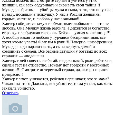
Аллаха помочь им. Смотрите сериал и учитесь у этих
женщин, как всех обдуривать и скрывать свои тайны!!!
Мукадер с братом — убийцы мужа и сына, за то, что он узнал
правду, посадили в психушку. У нас в России женщины
гордые, честные, и любовь у нас взаимная!!!
Ханчер собирается замуж и обманывает любимого — это не
любовь. Она Мелиху жизнь разбила, а держится за богатство,
ее раскусила будущая свекровь. Бейза — умная мошенница!!!
А вообще какая-то любовь у турчанок беспринципная, все
хотят что-то урвать! Флаг им в руки!!! Наверно, шизофреники.
Мукадер надо парализовать, а сына вернуть домой и
соединить с семьей. Все бедные девушки у богатых во всех
сериалах — «подошвы».
Ханчер, имей совесть, не бегай, не доказывай, роди ребенка и
сделай тест на отцовство. Почему нет гордости у восточных
женщин!!! Смотрите интересный сериал, да, актеры играют
прекрасно!!
Ханчер плачет, унижается, ребенок нервничает, что за мама?
Чихала на этого Джихана, вот убьют ее, тогда узнает, как мать
заказала убийство.
Ответить