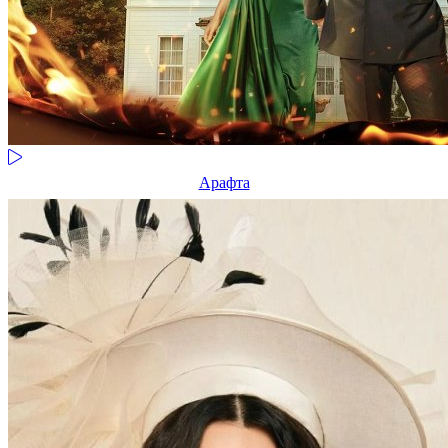
Арафта