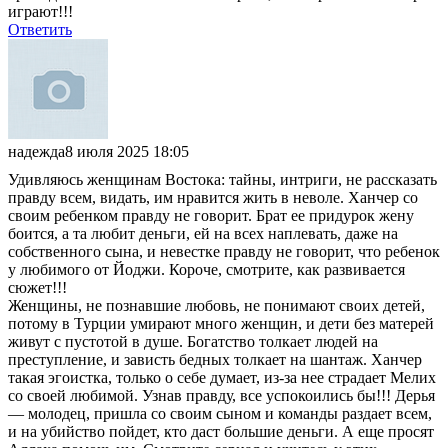
играют!!!
Ответить
надежда
8 июля 2025 18:05
Удивляюсь женщинам Востока: тайны, интриги, не рассказать
правду всем, видать, им нравится жить в неволе. Ханчер со
своим ребенком правду не говорит. Брат ее придурок жену
боится, а та любит деньги, ей на всех наплевать, даже на
собственного сына, и невестке правду не говорит, что ребенок
у любимого от Йоджи. Короче, смотрите, как развивается
сюжет!!!
Женщины, не познавшие любовь, не понимают своих детей,
потому в Турции умирают много женщин, и дети без матерей
живут с пустотой в душе. Богатство толкает людей на
преступление, и зависть бедных толкает на шантаж. Ханчер
такая эгоистка, только о себе думает, из-за нее страдает Мелих
со своей любимой. Узнав правду, все успокоились бы!!! Дерья
— молодец, пришла со своим сыном и команды раздает всем,
и на убийство пойдет, кто даст большие деньги. А еще просят