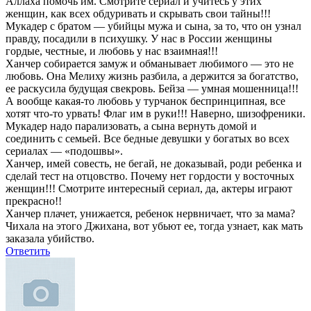
Аллаха помочь им. Смотрите сериал и учитесь у этих
женщин, как всех обдуривать и скрывать свои тайны!!!
Мукадер с братом — убийцы мужа и сына, за то, что он узнал
правду, посадили в психушку. У нас в России женщины
гордые, честные, и любовь у нас взаимная!!!
Ханчер собирается замуж и обманывает любимого — это не
любовь. Она Мелиху жизнь разбила, а держится за богатство,
ее раскусила будущая свекровь. Бейза — умная мошенница!!!
А вообще какая-то любовь у турчанок беспринципная, все
хотят что-то урвать! Флаг им в руки!!! Наверно, шизофреники.
Мукадер надо парализовать, а сына вернуть домой и
соединить с семьей. Все бедные девушки у богатых во всех
сериалах — «подошвы».
Ханчер, имей совесть, не бегай, не доказывай, роди ребенка и
сделай тест на отцовство. Почему нет гордости у восточных
женщин!!! Смотрите интересный сериал, да, актеры играют
прекрасно!!
Ханчер плачет, унижается, ребенок нервничает, что за мама?
Чихала на этого Джихана, вот убьют ее, тогда узнает, как мать
заказала убийство.
Ответить