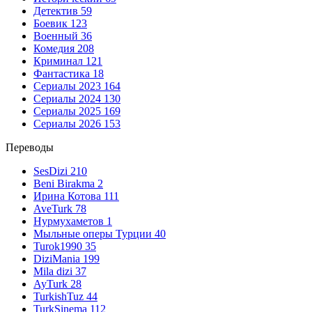
Детектив
59
Боевик
123
Военный
36
Комедия
208
Криминал
121
Фантастика
18
Сериалы 2023
164
Сериалы 2024
130
Сериалы 2025
169
Сериалы 2026
153
Переводы
SesDizi
210
Beni Birakma
2
Ирина Котова
111
AveTurk
78
Нурмухаметов
1
Мыльные оперы Турции
40
Turok1990
35
DiziMania
199
Mila dizi
37
AyTurk
28
TurkishTuz
44
TurkSinema
112