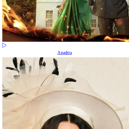
Арафта