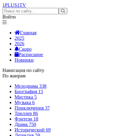
1PLUS1
TV
Войти
Главная
2025
2026
Скоро
Расписание
Новинки
Навигация по сайту
По жанрам
Мелодрама
338
Биография
15
Мистика
5
Музыка
6
Приключения
37
Триллер
86
Фэнтези
18
Драма
750
Исторический
69
Детектив
59