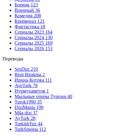
Боевик
123
Военный
36
Комедия
208
Криминал
121
Фантастика
18
Сериалы 2023
164
Сериалы 2024
130
Сериалы 2025
169
Сериалы 2026
153
Переводы
SesDizi
210
Beni Birakma
2
Ирина Котова
111
AveTurk
78
Нурмухаметов
1
Мыльные оперы Турции
40
Turok1990
35
DiziMania
199
Mila dizi
37
AyTurk
28
TurkishTuz
44
TurkSinema
112