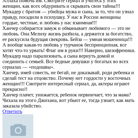
Аллаха помочь им. Смотрите сериал и учитесь у этих
женщин, как всех обдуривать и скрывать свои тайны!!!
Мукадер с братом — убийцы мужа и сына, за то, что он узнал
правду, посадили в психушку. У нас в России женщины
гордые, честные, и любовь у нас взаимная!!!
Ханчер собирается замуж и обманывает любимого — это не
любовь. Она Мелиху жизнь разбила, а держится за богатство,
ее раскусила будущая свекровь. Бейза — умная мошенница!!!
А вообще какая-то любовь у турчанок беспринципная, все
хотят что-то урвать! Флаг им в руки!!! Наверно, шизофреники.
Мукадер надо парализовать, а сына вернуть домой и
соединить с семьей. Все бедные девушки у богатых во всех
сериалах — «подошвы».
Ханчер, имей совесть, не бегай, не доказывай, роди ребенка и
сделай тест на отцовство. Почему нет гордости у восточных
женщин!!! Смотрите интересный сериал, да, актеры играют
прекрасно!!
Ханчер плачет, унижается, ребенок нервничает, что за мама?
Чихала на этого Джихана, вот убьют ее, тогда узнает, как мать
заказала убийство.
Ответить