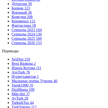
Детектив
59
Боевик
123
Военный
36
Комедия
208
Криминал
121
Фантастика
18
Сериалы 2023
164
Сериалы 2024
130
Сериалы 2025
169
Сериалы 2026
153
Переводы
SesDizi
210
Beni Birakma
2
Ирина Котова
111
AveTurk
78
Нурмухаметов
1
Мыльные оперы Турции
40
Turok1990
35
DiziMania
199
Mila dizi
37
AyTurk
28
TurkishTuz
44
TurkSinema
112