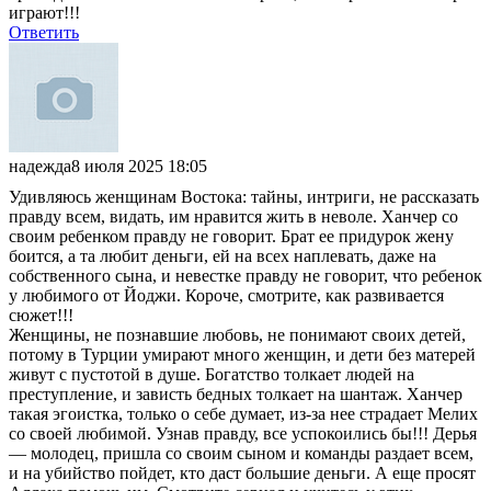
играют!!!
Ответить
надежда
8 июля 2025 18:05
Удивляюсь женщинам Востока: тайны, интриги, не рассказать
правду всем, видать, им нравится жить в неволе. Ханчер со
своим ребенком правду не говорит. Брат ее придурок жену
боится, а та любит деньги, ей на всех наплевать, даже на
собственного сына, и невестке правду не говорит, что ребенок
у любимого от Йоджи. Короче, смотрите, как развивается
сюжет!!!
Женщины, не познавшие любовь, не понимают своих детей,
потому в Турции умирают много женщин, и дети без матерей
живут с пустотой в душе. Богатство толкает людей на
преступление, и зависть бедных толкает на шантаж. Ханчер
такая эгоистка, только о себе думает, из-за нее страдает Мелих
со своей любимой. Узнав правду, все успокоились бы!!! Дерья
— молодец, пришла со своим сыном и команды раздает всем,
и на убийство пойдет, кто даст большие деньги. А еще просят