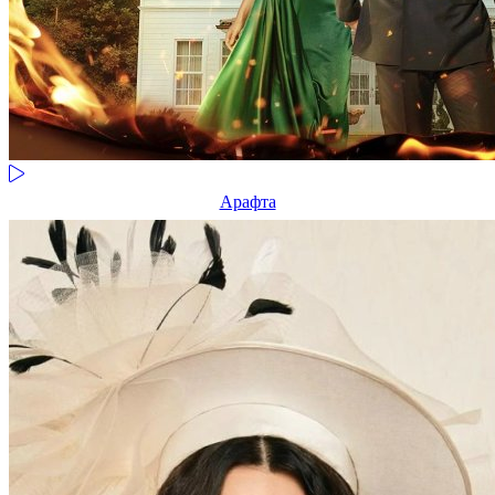
Арафта