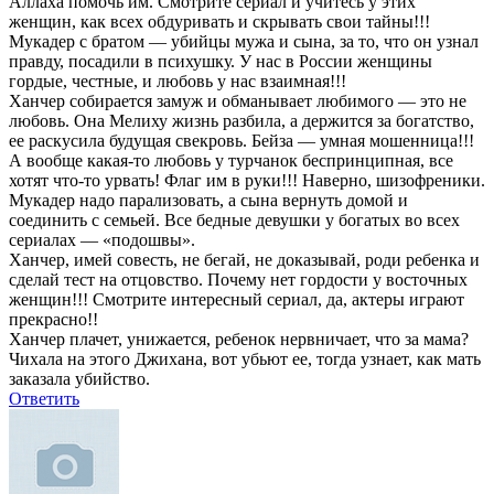
Аллаха помочь им. Смотрите сериал и учитесь у этих
женщин, как всех обдуривать и скрывать свои тайны!!!
Мукадер с братом — убийцы мужа и сына, за то, что он узнал
правду, посадили в психушку. У нас в России женщины
гордые, честные, и любовь у нас взаимная!!!
Ханчер собирается замуж и обманывает любимого — это не
любовь. Она Мелиху жизнь разбила, а держится за богатство,
ее раскусила будущая свекровь. Бейза — умная мошенница!!!
А вообще какая-то любовь у турчанок беспринципная, все
хотят что-то урвать! Флаг им в руки!!! Наверно, шизофреники.
Мукадер надо парализовать, а сына вернуть домой и
соединить с семьей. Все бедные девушки у богатых во всех
сериалах — «подошвы».
Ханчер, имей совесть, не бегай, не доказывай, роди ребенка и
сделай тест на отцовство. Почему нет гордости у восточных
женщин!!! Смотрите интересный сериал, да, актеры играют
прекрасно!!
Ханчер плачет, унижается, ребенок нервничает, что за мама?
Чихала на этого Джихана, вот убьют ее, тогда узнает, как мать
заказала убийство.
Ответить