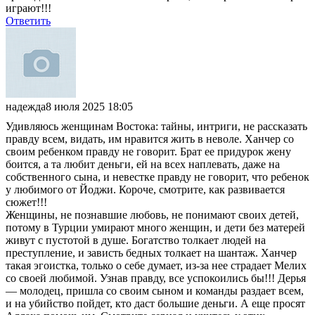
играют!!!
Ответить
надежда
8 июля 2025 18:05
Удивляюсь женщинам Востока: тайны, интриги, не рассказать
правду всем, видать, им нравится жить в неволе. Ханчер со
своим ребенком правду не говорит. Брат ее придурок жену
боится, а та любит деньги, ей на всех наплевать, даже на
собственного сына, и невестке правду не говорит, что ребенок
у любимого от Йоджи. Короче, смотрите, как развивается
сюжет!!!
Женщины, не познавшие любовь, не понимают своих детей,
потому в Турции умирают много женщин, и дети без матерей
живут с пустотой в душе. Богатство толкает людей на
преступление, и зависть бедных толкает на шантаж. Ханчер
такая эгоистка, только о себе думает, из-за нее страдает Мелих
со своей любимой. Узнав правду, все успокоились бы!!! Дерья
— молодец, пришла со своим сыном и команды раздает всем,
и на убийство пойдет, кто даст большие деньги. А еще просят