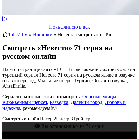
Ночь длиною в век
1plus1TV
»
Новинки
» Невеста
смотреть онлайн
Смотреть «Невеста» 71 серия на
русском онлайн
На этой странице сайта «1+1 ТВ» вы можете смотреть онлайн
турецкий сериал Невеста 71 серия на русском языке в озвучке
от автоперевод, Мыльные оперы Турции, Онлайн озвучка,
AlisaDirilis.
Сериалы, которые стоит посмотреть:
Опасные улицы
,
Клюквенный щербет
,
Разведка
,
Далекий город
,
Любовь и
надежда
, рекомендуем!😉
Смотреть онлайн
Плеер 2
Плеер 3
Трейлер
Вы остановились на 71 серии