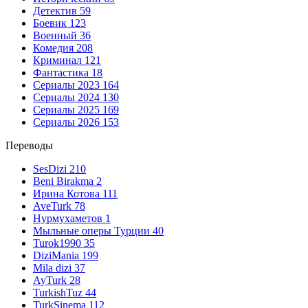
Детектив
59
Боевик
123
Военный
36
Комедия
208
Криминал
121
Фантастика
18
Сериалы 2023
164
Сериалы 2024
130
Сериалы 2025
169
Сериалы 2026
153
Переводы
SesDizi
210
Beni Birakma
2
Ирина Котова
111
AveTurk
78
Нурмухаметов
1
Мыльные оперы Турции
40
Turok1990
35
DiziMania
199
Mila dizi
37
AyTurk
28
TurkishTuz
44
TurkSinema
112