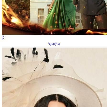
Арафта