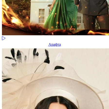
Арафта