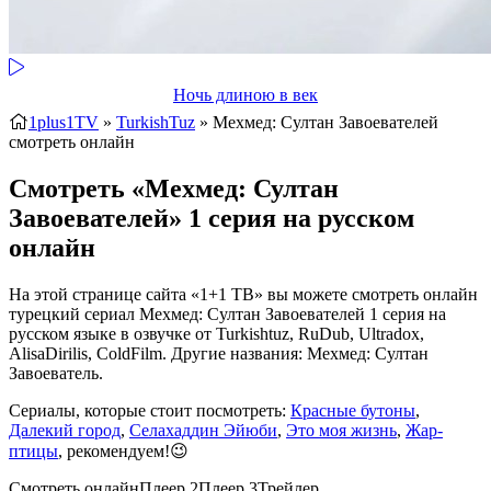
Ночь длиною в век
1plus1TV
»
TurkishTuz
» Мехмед: Султан Завоевателей
смотреть онлайн
Смотреть «Мехмед: Султан
Завоевателей» 1 серия на русском
онлайн
На этой странице сайта «1+1 ТВ» вы можете смотреть онлайн
турецкий сериал Мехмед: Султан Завоевателей 1 серия на
русском языке в озвучке от Turkishtuz, RuDub, Ultradox,
AlisaDirilis, ColdFilm. Другие названия: Мехмед: Султан
Завоеватель.
Сериалы, которые стоит посмотреть:
Красные бутоны
,
Далекий город
,
Селахаддин Эйюби
,
Это моя жизнь
,
Жар-
птицы
, рекомендуем!😉
Смотреть онлайн
Плеер 2
Плеер 3
Трейлер