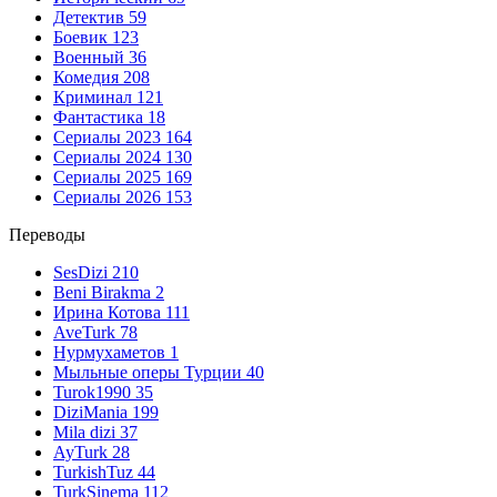
Детектив
59
Боевик
123
Военный
36
Комедия
208
Криминал
121
Фантастика
18
Сериалы 2023
164
Сериалы 2024
130
Сериалы 2025
169
Сериалы 2026
153
Переводы
SesDizi
210
Beni Birakma
2
Ирина Котова
111
AveTurk
78
Нурмухаметов
1
Мыльные оперы Турции
40
Turok1990
35
DiziMania
199
Mila dizi
37
AyTurk
28
TurkishTuz
44
TurkSinema
112