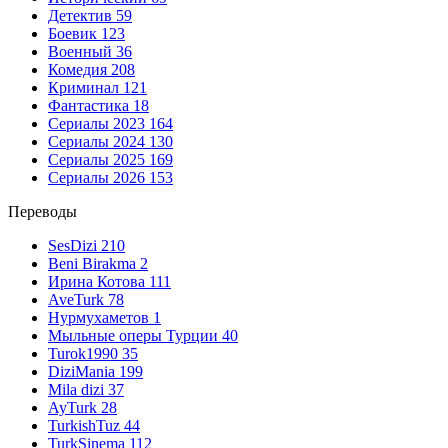
Детектив
59
Боевик
123
Военный
36
Комедия
208
Криминал
121
Фантастика
18
Сериалы 2023
164
Сериалы 2024
130
Сериалы 2025
169
Сериалы 2026
153
Переводы
SesDizi
210
Beni Birakma
2
Ирина Котова
111
AveTurk
78
Нурмухаметов
1
Мыльные оперы Турции
40
Turok1990
35
DiziMania
199
Mila dizi
37
AyTurk
28
TurkishTuz
44
TurkSinema
112