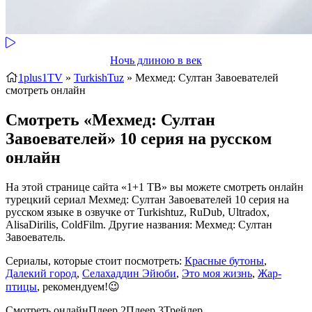
Ночь длиною в век
1plus1TV
»
TurkishTuz
» Мехмед: Султан Завоевателей
смотреть онлайн
Смотреть «Мехмед: Султан
Завоевателей» 10 серия на русском
онлайн
На этой странице сайта «1+1 ТВ» вы можете смотреть онлайн
турецкий сериал Мехмед: Султан Завоевателей 10 серия на
русском языке в озвучке от Turkishtuz, RuDub, Ultradox,
AlisaDirilis, ColdFilm. Другие названия: Мехмед: Султан
Завоеватель.
Сериалы, которые стоит посмотреть:
Красные бутоны
,
Далекий город
,
Селахаддин Эйюби
,
Это моя жизнь
,
Жар-
птицы
, рекомендуем!😉
Смотреть онлайн
Плеер 2
Плеер 3
Трейлер