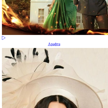
Арафта