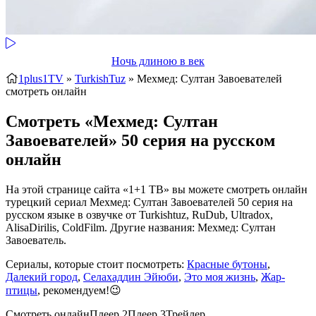
Ночь длиною в век
1plus1TV
»
TurkishTuz
» Мехмед: Султан Завоевателей
смотреть онлайн
Смотреть «Мехмед: Султан
Завоевателей» 50 серия на русском
онлайн
На этой странице сайта «1+1 ТВ» вы можете смотреть онлайн
турецкий сериал Мехмед: Султан Завоевателей 50 серия на
русском языке в озвучке от Turkishtuz, RuDub, Ultradox,
AlisaDirilis, ColdFilm. Другие названия: Мехмед: Султан
Завоеватель.
Сериалы, которые стоит посмотреть:
Красные бутоны
,
Далекий город
,
Селахаддин Эйюби
,
Это моя жизнь
,
Жар-
птицы
, рекомендуем!😉
Смотреть онлайн
Плеер 2
Плеер 3
Трейлер