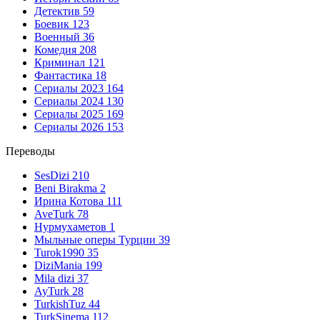
Детектив
59
Боевик
123
Военный
36
Комедия
208
Криминал
121
Фантастика
18
Сериалы 2023
164
Сериалы 2024
130
Сериалы 2025
169
Сериалы 2026
153
Переводы
SesDizi
210
Beni Birakma
2
Ирина Котова
111
AveTurk
78
Нурмухаметов
1
Мыльные оперы Турции
39
Turok1990
35
DiziMania
199
Mila dizi
37
AyTurk
28
TurkishTuz
44
TurkSinema
112