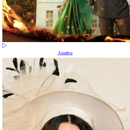
Арафта